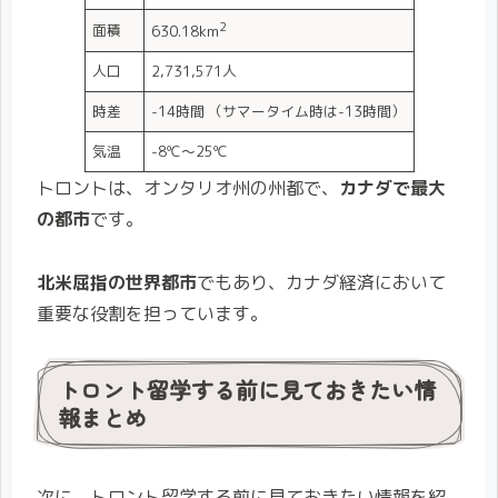
2
面積
630.18km
人口
2,731,571人
時差
-14時間 （サマータイム時は-13時間）
気温
-8℃〜25℃
トロントは、オンタリオ州の州都で、
カナダで最大
の都市
です。
北米屈指の世界都市
でもあり、カナダ経済において
重要な役割を担っています。
トロント留学する前に見ておきたい情
報まとめ
次に、トロント留学する前に見ておきたい情報を紹