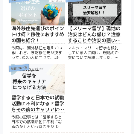
海外移住先選びのポイン
【スリーマ留学】現地の
トは何？移住におすすめ
治安はどんな感じ？注意
の国も紹介！
することや治安の悪いエ
リアも解説！
今回は、海外移住を考えてい
マルタ・スリーマ留学を検討
るけれど、まだ移住先が決ま
している人に向け、現地の治
っていない人に向けて、以下
安について解説しました。留
のことをまとめます。海外移
学前、滞在中にできる対策に
住先を選ぶ8つのポイント海外
ついてもまとめています。ス
新着記事一覧
移住におすすめの国と理由こ
リーマ留学で安全に過ごした
の記事を読めば、海外移住先
い人はぜひご覧ください。
の検討がしやすくなるでしょ
う。そもそも海外移住のメリ
ット...
留学すると日本での就職
活動に不利になる？留学
をその後のキャリアにつ
なげる方法
今回の記事では「留学すると
日本での就職活動に不利にな
るのか」という就活生がよく
抱く疑問について解説しま