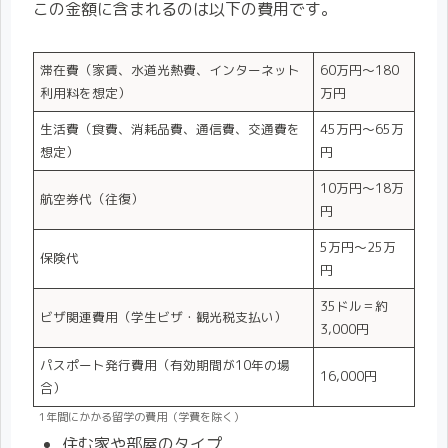
この金額に含まれるのは以下の費用です。
滞在費（家賃、水道光熱費、インターネット
60万円〜180
利用料を想定）
万円
生活費（食費、消耗品費、通信費、交通費を
45万円〜65万
想定）
円
10万円〜18万
航空券代（往復）
円
5万円〜25万
保険代
円
35ドル＝約
ビザ関連費用（学生ビザ・観光税支払い）
3,000円
パスポート発行費用（有効期間が10年の場
16,000円
合）
1年間にかかる留学の費用（学費を除く）
住む家や部屋のタイプ