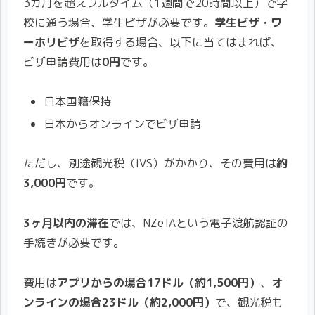
3カ月を超えフルタイム（1週間で20時間以上）で学
校に通う場合、学生ビザが必要です。
学生ビザ・ワ
ーホリビザ
を取得する場合、以下に当てはまれば、
ビザ申請費用は
0円
です。
日本国籍保持
日本からオンラインでビザ申請
ただし、別途観光税（IVS）がかかり、その費用は
約
3,000円
です。
3ヶ月以内の滞在
では、NZeTAという電子渡航認証の
手続きが必要です。
費用は
アプリからの場合17ドル（約1,500円）
、
オ
ンラインの場合23ドル（約2,000円）
で、観光税も