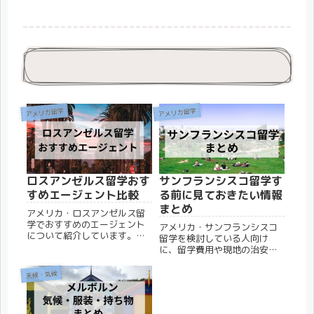
アメリカ留学
アメリカ留学
ロスアンゼルス留学おす
サンフランシスコ留学す
すめエージェント比較
る前に見ておきたい情報
まとめ
アメリカ・ロスアンゼルス留
学でおすすめのエージェント
アメリカ・サンフランシスコ
について紹介しています。エ
留学を検討している人向け
ージェントを利用するメリッ
に、留学費用や現地の治安な
トや、利用せず留学する方法
ど、留学前に知っておきたい
についても解説するので、留
情報をまとめました。各テー
天候・気候
学を検討している人はぜひご
マごとに設けられたリンクか
覧ください。
ら、より詳しい解説をしてい
る記事にアクセスすることも