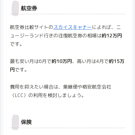
航空券
航空券比較サイトの
スカイスキャナー
によれば、ニ
ュージーランド行きの往復航空券の相場は
約12万円
です。
最も安い月は6月で
約
10万円
、高い月は4月で
約15万
円
です。
費用を抑えたい場合は、乗継便や格安航空会社
（LCC）の利用を検討しましょう。
保険