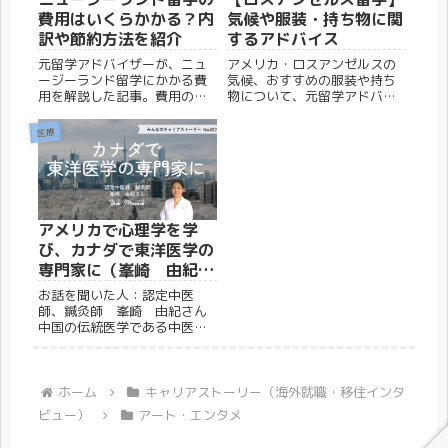
費用はいくらかかる？内
気候や服装・持ち物に関
訳や節約方法を紹介
するアドバイス
元留学アドバイザーが、ニュ
アメリカ・ロスアンゼルスの
ージーランド留学にかかる費
気候、おすすめの服装や持ち
用を解説した記事。費用の相
物について、元留学アドバイ
場だけでなく、節約のコツや
ザーが解説。ロスアンゼルス
現地の物価についても紹介し
に留学や移住を考えている人
医療
ています。
におすすめの記事です。
アメリカで心理学を学
び、カナダで東洋医学の
専門家に（峯崎 由紀さ
ん）
お話を聞いた人：認定中医
師、鍼灸師 峯崎 由紀さん
中国の伝統医学である中医学
を実践する専門家としてトロ
ントのサロンに勤務し、鍼灸
や漢方による治療を行う。現
地のメディアでもコラムを執
ホーム
キャリアストーリー（海外就職・移住インタ
筆するなど、中医学と心理学
ビュー）
アート・エンタメ
をベースにした深い知識で、
人々の心...