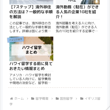
【7ステップ】海外移住
海外勤務（駐在）ができ
の方法は？一般的な手順
る人気の企業10社を紹
を解説
介！
この記事では、海外移住の方
海外就職を考える人に向け、
法として一般的な手順を解説
海外勤務（駐在）ができる人
します。詳細は国により異な
気の10社を紹介する記事で
りますが、大枠の流れは同じ
す。加えて、海外勤務がしや
なので、この7ステップを覚え
すい業界や、求められるスキ
アメリカ留学
ておくと便利です。海外移住
ルについても解説します。
の7ステップ移住先を決めるど
ういったビザがあるか調べる
必要な資金を見積もり用意す
る...
ハワイ留学する前に見て
おきたい情報まとめ
アメリカ・ハワイ留学を検討
している人向けに、留学費用
や現地の治安など、留学前に
知っておきたい情報をまとめ
ました。各テーマごとに設け
られたリンクから、より詳し
い解説をしている記事にアク
ホーム
留学情報
国別留学
イギリス留
セスすることもできます。
学